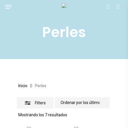
Menu
Skip
account
Close
to
Filters
main
Perles
content
Inicio
Perles
Filters
Ordenado
Mostrando los 7 resultados
por
los