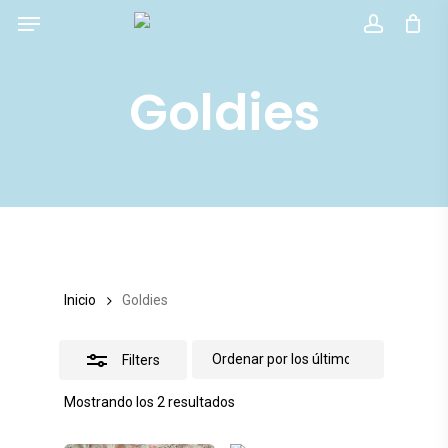
Menu
Skip
account
Close
to
Filters
main
Goldies
content
Inicio
Goldies
Filters
Ordenado
Mostrando los 2 resultados
por
los