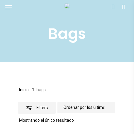
Menu
Skip
account
Close
to
Filters
main
Bags
content
Inicio
bags
Filters
Mostrando el único resultado