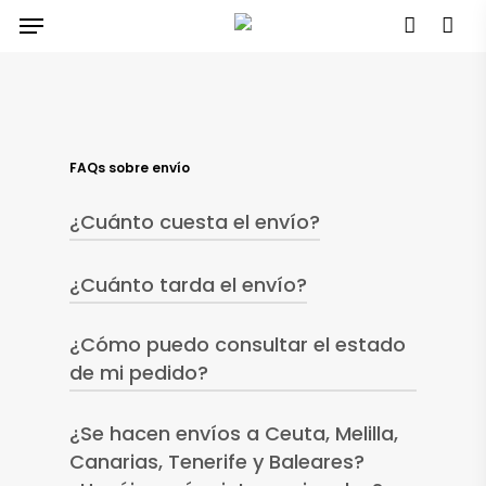
Menu
Skip
account
to
main
content
FAQs sobre envío
¿Cuánto cuesta el envío?
¿Cuánto tarda el envío?
El envío cuesta 4,5€ para los
destinos en la península y es
¿Cómo puedo consultar el estado
La empresa de mensajería tarda
gratuito en los pedidos superiores a
de mi pedido?
entre 48 y 72h desde la salida de
50€
taller.
¿Se hacen envíos a Ceuta, Melilla,
Recibirás un numero de tracking de
Canarias, Tenerife y Baleares?
tu envío en el momento en que el