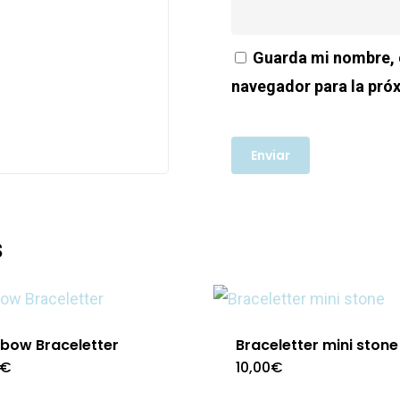
Guarda mi nombre, c
navegador para la pró
s
nbow Braceletter
Braceletter mini stone
€
10,00
€