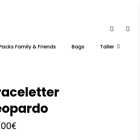
account
Taller
Packs Family & Friends
Bags
raceletter
eopardo
,00
€