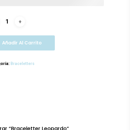
Añadir Al Carrito
oría:
Braceletters
orar “Braceletter Leopardo”