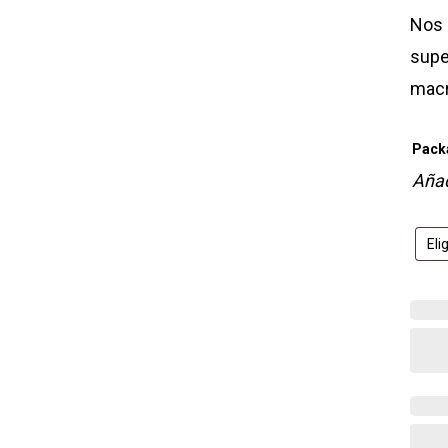
Nos 
super
macr
Pack
Añad