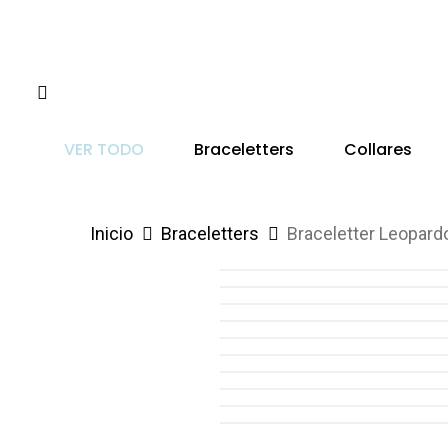
Skip
to
main
Instagram
content
VER TODO
Braceletters
Collares
Inicio
Braceletters
Braceletter Leopard