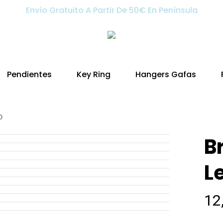
Envío Gratuito A Partir De 50€ En Península
Pendientes
Key Ring
Hangers Gafas
o
B
L
12