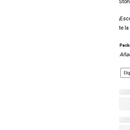
Ston
¡Esco
te la
Pack
Añad