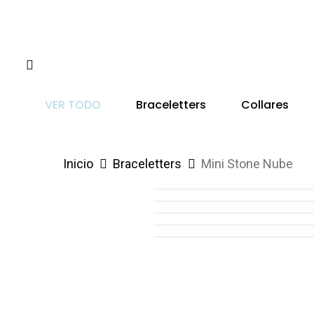
Skip
to
main
Instagram
content
VER TODO
Braceletters
Collares
Inicio
Braceletters
Mini Stone Nube