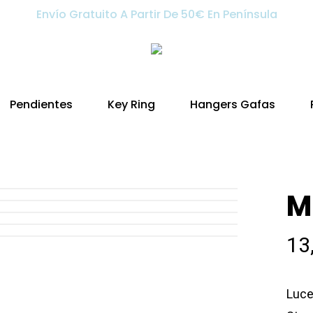
Envío Gratuito A Partir De 50€ En Península
Pendientes
Key Ring
Hangers Gafas
M
13
Luce