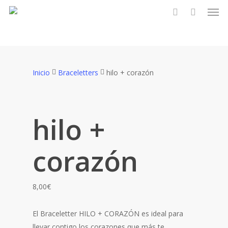
Men
Skip
to
account
main
content
Inicio
Braceletters
hilo + corazón
hilo +
corazón
8,00
€
El Braceletter HILO + CORAZÓN es ideal para
llevar contigo los corazones que más te